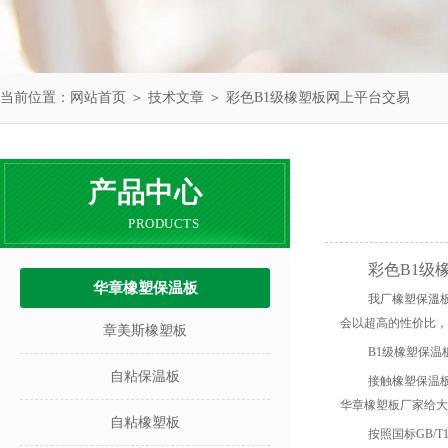
当前位置：
网站首页
＞
技术文章
＞ 彩色B1级橡塑板网上平台交易
产品中心
PRODUCTS
彩色B1级
华章橡塑保温板
我厂橡塑
保溫
会以超高的性价比，
章美斯橡塑板
B1级橡塑保
自粘保温板
接触橡塑保温
华章
橡塑板厂家给大
自粘橡塑板
按照国标
GB/