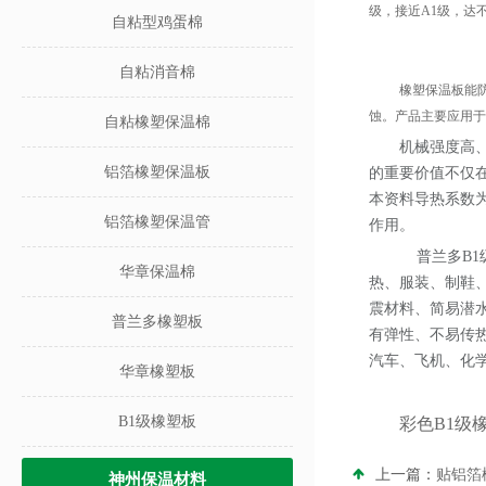
级，接近A
1
级，达
自粘型鸡蛋棉
自粘消音棉
橡塑保温板能
蚀。产品主要应用于
自粘橡塑保温棉
机械强度高
铝箔橡塑保温板
的重要价值不仅
本资料导热系数为
铝箔橡塑保温管
作用。
普兰多
B1
华章保温棉
热、服装、制鞋
震材料、简易潜
普兰多橡塑板
有弹性、不易传
汽车、飞机、化
华章橡塑板
B1级橡塑板
彩色B1级
上一篇：
贴铝箔
神州保温材料