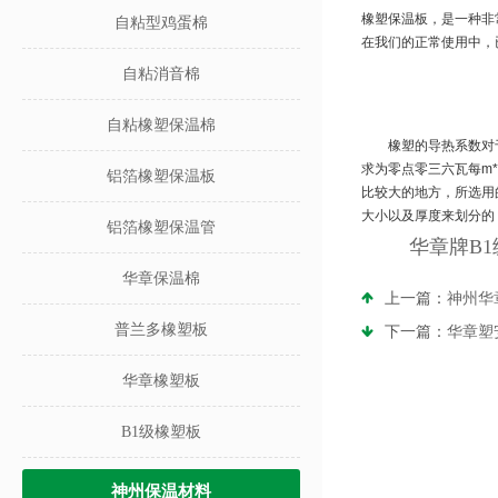
橡塑保温板，是一种非
自粘型鸡蛋棉
在我们的正常使用中，
自粘消音棉
自粘橡塑保温棉
橡塑的导热系数
对
求为零点零三六瓦每
m*
铝箔橡塑保温板
比较大的地方，所选用
大小以及厚度来划分的
铝箔橡塑保温管
华章牌B1
华章保温棉
上一篇：
神州华
普兰多橡塑板
下一篇：
华章塑
华章橡塑板
B1级橡塑板
神州保温材料