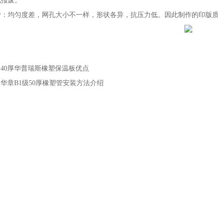
成报废。
管：均匀度差，网孔大小不一样，形状各异，抗压力低。因此制作的印版
：
40厚华普瑞斯橡塑保温板优点
：
华章B1级50厚橡塑管安装方法介绍