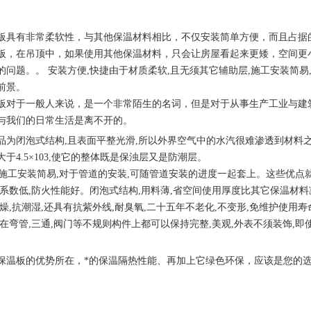
板具有非常柔软性，与其他保温材料相比，不仅安装简单方便，而且占据
板，在吊顶中，如果使用其他保温材料，只会让房屋看起来更矮，空间更
的问题。。
安装方便
,
快捷由于材质柔软
,
且无须其它辅助层
,
施工安装简易
前景。
板对于一般人来说，是一个非常陌生的名词，但是对于从事生产工业与建
与我们的日常生活是离不开的。
品为闭泡式结构
,
且表面平整光滑
,
所以外界空气中的水汽很难渗透到材料
大于
4.5×103,
使它的整体既是保浊层又是防潮层。
施工安装简易
,
对于管道的安装
,
可随管道安装的进度一起套上。这些优点
系数低
,
防火性能好。闭泡式结构
,
用料薄
,
省空间使用厚度比其它保温材料
燥
,
抗潮湿
,
还具有抗紫外线
,
耐臭氧
,
二十五年不老化
,
不变形
,
免维护使用寿
在弯管
,
三通
,
阀门等不规则构件上都可以保持完整
,
美观
,
外表不须装饰
,
即
保温板的优势所在，*的保温隔热性能、再加上它绿色环保，应该是您的