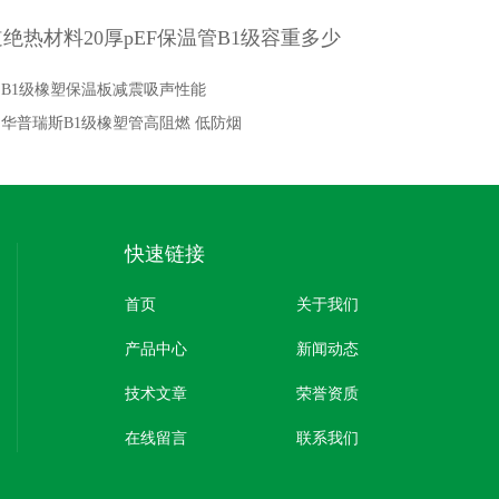
绝热材料20厚pEF保温管B1级容重多少
：
B1级橡塑保温板减震吸声性能
：
华普瑞斯B1级橡塑管高阻燃 低防烟
快速链接
首页
关于我们
产品中心
新闻动态
技术文章
荣誉资质
在线留言
联系我们