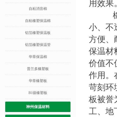
用效果
自粘消音棉
橡塑
自粘橡塑保温棉
小、不
铝箔橡塑保温板
方便、
铝箔橡塑保温管
保温材
华章保温棉
价值不
普兰多橡塑板
作用。
华章橡塑板
苛刻环
B1级橡塑板
板被誉
神州保温材料
工、地