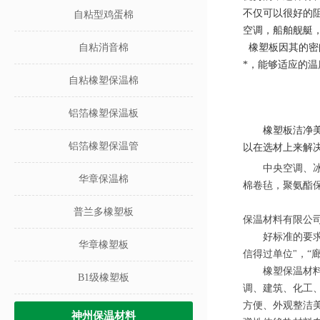
不仅可以很好的
自粘型鸡蛋棉
空调，船舶舰艇
自粘消音棉
橡塑板因其的密
*，能够适应的
自粘橡塑保温棉
铝箔橡塑保温板
橡塑板洁净
铝箔橡塑保温管
以在选材上来解
中央空调、
华章保温棉
棉卷毡，聚氨酯
普兰多橡塑板
保温材料有限公
好标准的要
华章橡塑板
信得过单位"，“
橡塑保温材
B1级橡塑板
调、建筑、化工
方便、外观整洁
神州保温材料