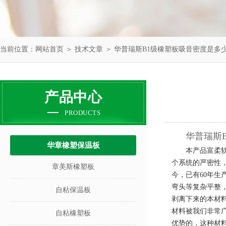
当前位置：
网站首页
＞
技术文章
＞ 华普瑞斯B1级橡塑板吸音密度是多
产品中心
PRODUCTS
华普瑞斯
华章橡塑保温板
本产品富柔
个系统的严密性
章美斯橡塑板
今，已有
60
年生
弯头等复杂平整
自粘保温板
剥离下来的本材
材料被我们非常
自粘橡塑板
优势的，这种材