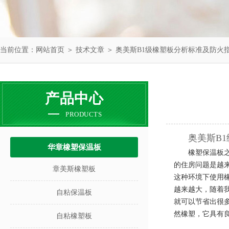
当前位置：
网站首页
＞
技术文章
＞ 奥美斯B1级橡塑板分析标准及防火
产品中心
PRODUCTS
奥美斯B
华章橡塑保温板
橡塑保温板
的住房问题是越
章美斯橡塑板
这种环境下使用
越来越大，随着
自粘保温板
就可以节省出很
然橡塑，它具有
自粘橡塑板