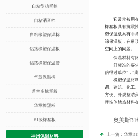
自粘型鸡蛋棉
它常常被用
自粘消音棉
橡塑板具有抗震
塑保温板具有非
自粘橡塑保温棉
绵保温板，在吊
铝箔橡塑保温板
空间上的问题。
保温材料有
铝箔橡塑保温管
好标准的要
信得过单位"，“
华章保温棉
橡塑保温材
调、建筑、化工
普兰多橡塑板
方便、外观整洁
弹性体绝热材料
华章橡塑板
奥美斯B
B1级橡塑板
上一篇：
华章B
神州保温材料