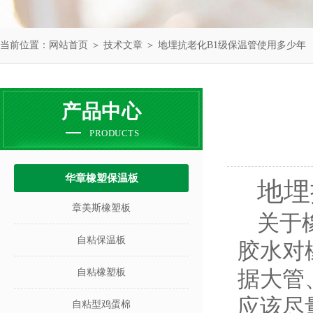
当前位置：
网站首页
＞
技术文章
＞ 地埋抗老化B1级保温管使用多少年
产品中心
PRODUCTS
华章橡塑保温板
地埋
章美斯橡塑板
关于
自粘保温板
胶水对
据大管
自粘橡塑板
应该尽
自粘型鸡蛋棉