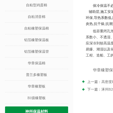
自粘型鸡蛋棉
保冷保温不
辅助层
,
施工安
自粘消音棉
环保
,
导热系数低
,
炎热
,
抗干燥
,
抗潮
自粘橡塑保温棉
低容重闭孔
系数小、不透湿
铝箔橡塑保温板
应深冷到较高温
易爆、潮湿以及
铝箔橡塑保温管
工程、造船、工
华章保温棉
华章橡塑保
普兰多橡塑板
上一篇：
高密度
华章橡塑板
下一篇：
涿州B
B1级橡塑板
神州保温材料