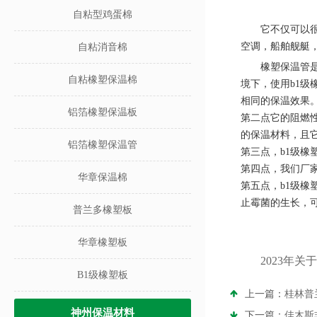
自粘型鸡蛋棉
它不仅可以
空调，船舶舰艇
自粘消音棉
橡塑保温管
自粘橡塑保温棉
境下，使用
b1
级
相同的保温效果
铝箔橡塑保温板
第二点它的阻燃
的保温材料，且
铝箔橡塑保温管
第三点，
b1
级橡
第四点，我们厂
华章保温棉
第五点，
b1
级橡
止霉菌的生长，
普兰多橡塑板
华章橡塑板
2023年
B1级橡塑板
上一篇：
桂林普
神州保温材料
下一篇：
佳木斯