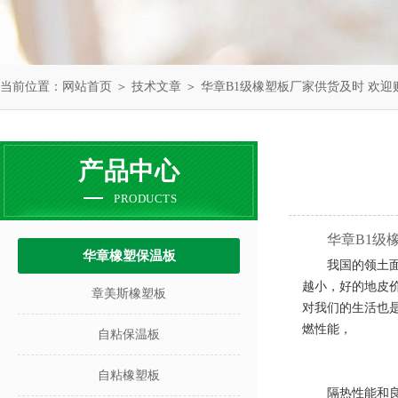
当前位置：
网站首页
＞
技术文章
＞ 华章B1级橡塑板厂家供货及时 欢迎
产品中心
PRODUCTS
华章B1级
华章橡塑保温板
我国的领土
越小，好的地皮
章美斯橡塑板
对我们的生活也
燃性能，
自粘保温板
自粘橡塑板
隔热性能和