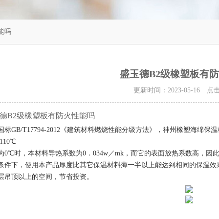
能吗
盛玉德B2级橡塑板有
更新时间：2023-05-16 
德B2级橡塑板有防火性能吗
国标
GB/T17794-2012
《建筑材料燃烧性能分级方法》，神州橡塑海绵保温
110
℃
为
0
℃时，本材料导热系数为
0
．
034w
／
mk
，而它的表面放热系数高，因
条件下，使用本产品厚度比其它保温材料薄一半以上能达到相同的保温效
层吊顶以上的空间，节省投资。