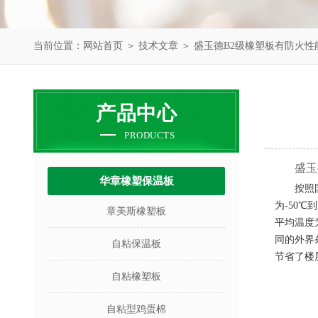
当前位置：
网站首页
＞
技术文章
＞ 盛玉德B2级橡塑板有防火性
产品中心
PRODUCTS
盛玉
华章橡塑保温板
按照
为
-50
℃到
章美斯橡塑板
平均温度
同的外界
自粘保温板
节省了楼
自粘橡塑板
自粘型鸡蛋棉