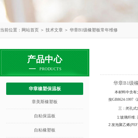
当前位置：
网站首页
＞
技术文章
＞ 华章B1级橡塑板常年维修
产品中心
PRODUCTS
华章B1级
华章橡塑保温板
本材料中含有
按
GB8624-1997
《
章美斯橡塑板
三：闭孔式
自粘保温板
1:
玻璃纤维
:
2:
发泡聚乙烯
(PEF
自粘橡塑板