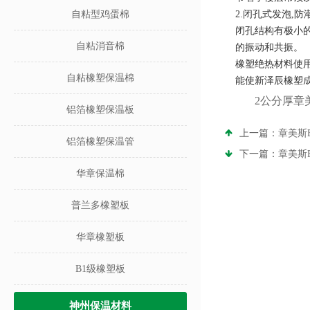
自粘型鸡蛋棉
2.
闭孔式发泡
,
防
闭孔结构有极小
自粘消音棉
的振动和共振。
橡塑绝热材料使
自粘橡塑保温棉
能使新泽辰橡塑
2公分厚章
铝箔橡塑保温板
上一篇：
章美斯
铝箔橡塑保温管
下一篇：
章美斯
华章保温棉
普兰多橡塑板
华章橡塑板
B1级橡塑板
神州保温材料