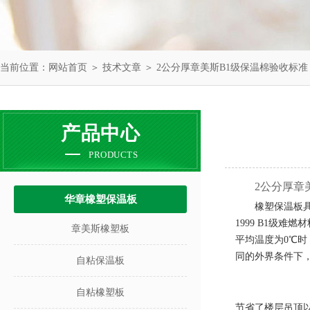
当前位置：
网站首页
＞
技术文章
＞ 2公分厚章美斯B1级保温棉验收标准
产品中心
PRODUCTS
2公分厚章
华章橡塑保温板
橡塑保温板
1999 B1
级难燃材
章美斯橡塑板
平均温度为
0
℃时
同的外界条件下
自粘保温板
自粘橡塑板
节省了楼层吊顶