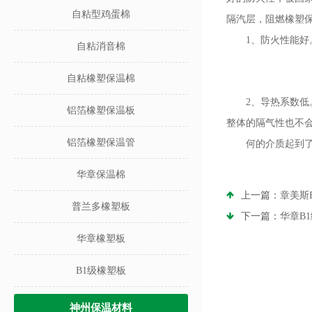
自粘型鸡蛋棉
隔汽层，阻燃橡塑
1、防火性能好
自粘消音棉
自粘橡塑保温棉
2、导热系数
铝箔橡塑保温板
整体的隔气性也不
铝箔橡塑保温管
何的介质起到
华章保温棉
上一篇：
章美斯
普兰多橡塑板
下一篇：
华章B
华章橡塑板
B1级橡塑板
神州保温材料