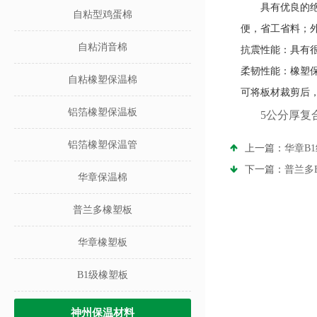
具有优良的
自粘型鸡蛋棉
便，省工省料；
自粘消音棉
抗震性能：具有
柔韧性能：橡塑
自粘橡塑保温棉
可将板材裁剪后
铝箔橡塑保温板
5公分厚复
铝箔橡塑保温管
上一篇：
华章B
下一篇：
普兰多
华章保温棉
普兰多橡塑板
华章橡塑板
B1级橡塑板
神州保温材料