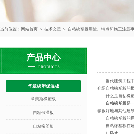
当前位置：
网站首页
＞
技术文章
＞ 自粘橡塑板用途、特点和施工注意
产品中心
PRODUCTS
当代建筑工程中，
华章橡塑保温板
介绍自粘橡塑板的
什么是自粘橡塑
章美斯橡塑板
自粘橡塑板
是
够很好地与其他建
自粘保温板
自粘橡塑板的用
自粘橡塑板在建筑
自粘橡塑板
1. 防水