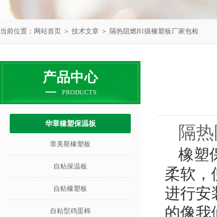
当前位置：
网站首页
＞
技术文章
＞ 隔热阻燃B1级橡塑板厂家包检
产品中心
PRODUCTS
华章橡塑保温板
隔热
章美斯橡塑板
橡塑
自粘保温板
柔软，
进行安
自粘橡塑板
的像我
自粘型鸡蛋棉