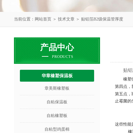
当前位置：
网站首页
＞
技术文章
＞ 贴铝箔B2级保温管厚度
产品中心
PRODUCTS
贴铝
华章橡塑保温板
橡塑
第四点，
章美斯橡塑板
第五点，
止霉菌的
自粘保温板
自粘橡塑板
这些性能
自粘型鸡蛋棉
橡