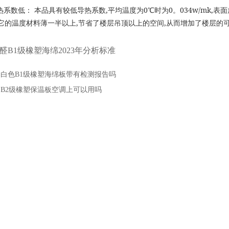
,
0
0
034w/mk,
热系数低：
本品具有较低导热系数
平均温度为
℃
时为
。
表面
,
,
它的温度材料薄一半以上
节省了楼层吊顶以上的空间
从而增加了楼层的
醛B1级橡塑海绵2023年分析标准
：
白色B1级橡塑海绵板带有检测报告吗
：
B2级橡塑保温板空调上可以用吗