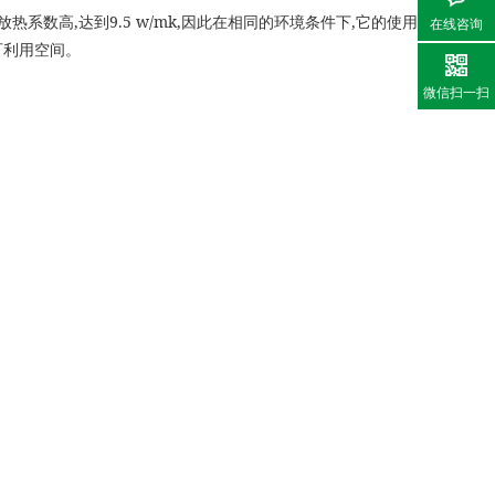
,
9.5 w/mk,
,
放热系数高
达到
因此在相同的环境条件下
它的使用
在线咨询
可利用空间。
微信扫一扫