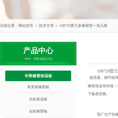
当前位置：
网站首页
＞
技术文章
＞ 108*29普兰多橡塑管一包几根
产品中心
PRODUCTS
108*29
华章橡塑保温板
版质量、耐印效
橡塑保温管价格：
章美斯橡塑板
下极易变脆。
自粘保温板
自粘橡塑板
我厂生产的