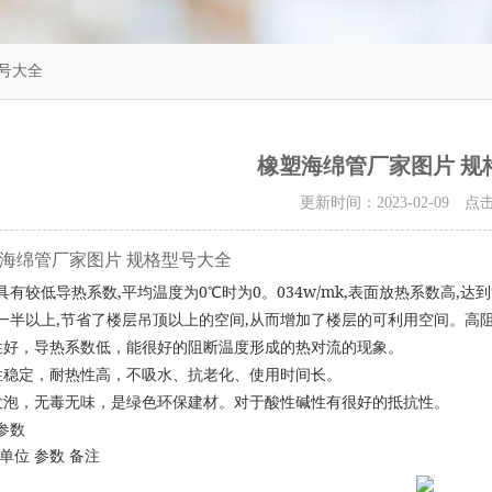
号大全
橡塑海绵管厂家图片 规
更新时间：2023-02-09 
海绵管厂家图片 规格型号大全
,
0
0
034w/mk,
,
具有较低导热系数
平均温度为
℃
时为
。
表面放热系数高
达到
,
,
一半以上
节省了楼层吊顶以上的空间
从而增加了楼层的可利用空间。
高
性好，导热系数低，能很好的阻断温度形成的热对流的现象。
性稳定，耐热性高，不吸水、抗老化、使用时间长。
发泡，无毒无味，是绿色环保建材。对于酸性碱性有很好的抵抗性。
参数
单位
参数
备注