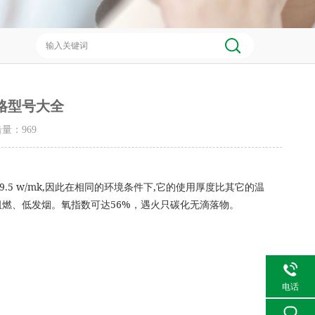
格型号大全
点击量：
969
9.5 w/mk,
,
因此在相同的环境条件下
它的使用厚度比其它的温
56%
阻燃、低发烟。氧指数可达
，遇火只碳化无滴落物。
电话