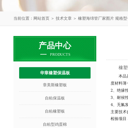
当前位置：
网站首页
＞
技术文章
＞ 橡塑海绵管厂家图片 规格型
产品中心
PRODUCTS
橡塑
华章橡塑保温板
本品
度材料薄
章美斯橡塑板
2
、绝缘
3
、耐候
自粘保温板
4
、无氟
自粘橡塑板
主要技术
检验项目
自粘型鸡蛋棉