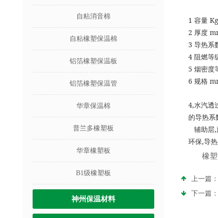
自粘消音棉
1
K
容量
2
mm
厚度
自粘橡塑保温棉
3
导热系
4
阻燃等
铝箔橡塑保温板
5
烟密度
6
mm
规格
铝箔橡塑保温管
4,
水汽透
华章保温棉
的导热系
普兰多橡塑板
,
辅助层
,
环保
导热
华章橡塑板
橡塑
B1级橡塑板
上一篇
下一篇
神州保温材料