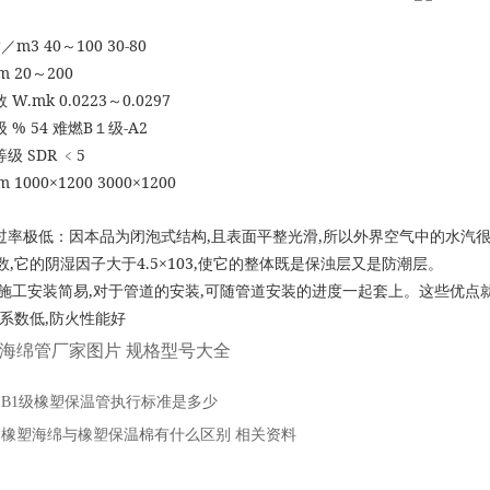
g
m3 40
100 30-80
／
～
 20
200
～
W.mk 0.0223
0.0297
数
～
% 54
B
-A2
级
难燃
１级
SDR
5
等级
﹤
 1000×1200 3000×1200
,
,
过率极低：因本品为闭泡式结构
且表面平整光滑
所以外界空气中的水汽
,
4.5×103,
数
它的阴湿因子大于
使它的整体既是保浊层又是防潮层。
,
,
施工安装简易
对于管道的安装
可随管道安装的进度一起套上。这些优点
,
系数低
防火性能好
海绵管厂家图片 规格型号大全
：
B1级橡塑保温管执行标准是多少
：
橡塑海绵与橡塑保温棉有什么区别 相关资料