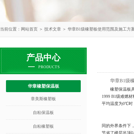
当前位置：
网站首页
＞
技术文章
＞ 华章B1级橡塑板使用范围及施工方
产品中心
PRODUCTS
华章B1级
华章橡塑保温板
橡塑保温板
1999 B1
级难燃材
章美斯橡塑板
平均温度为
0
℃时
自粘保温板
同的外界条件下
自粘橡塑板
节省了楼层吊顶