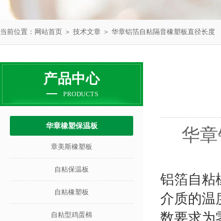
当前位置：
网站首页
＞
技术文章
＞ 华章铝箔自粘隔音橡塑板直径长度
产品中心
PRODUCTS
华章橡塑保温板
华章
章美斯橡塑板
自粘保温板
铝箔自粘
自粘橡塑板
介质的温
数要求为
自粘型鸡蛋棉