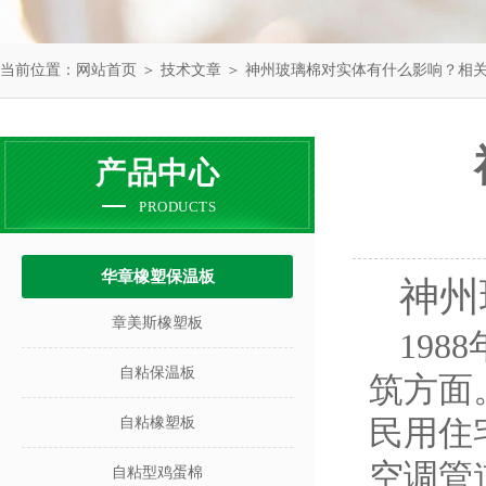
当前位置：
网站首页
＞
技术文章
＞ 神州玻璃棉对实体有什么影响？相
产品中心
PRODUCTS
华章橡塑保温板
神州
章美斯橡塑板
1988
自粘保温板
筑方面
民用住
自粘橡塑板
空调管
自粘型鸡蛋棉