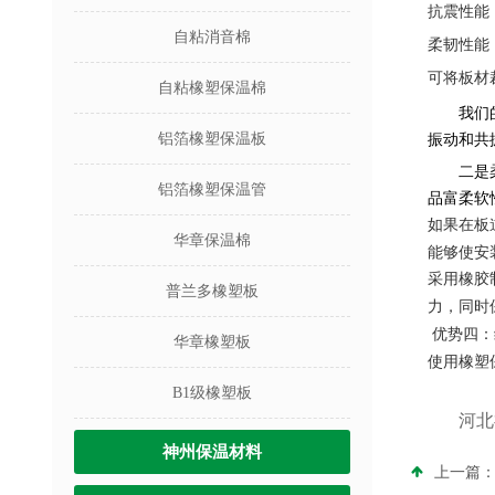
抗震性能
自粘消音棉
柔韧性能
可将板材
自粘橡塑保温棉
我们
铝箔橡塑保温板
振动和共
二是
铝箔橡塑保温管
品富柔软
如果在板
华章保温棉
能够使安
采用橡胶
普兰多橡塑板
力，同时
优势四：
华章橡塑板
使用橡塑
B1级橡塑板
河北
神州保温材料
上一篇