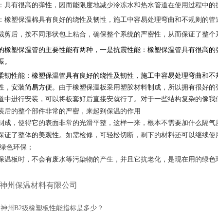
：具有很高的弹性，因而能限度地减少冷冻水和热水管道在使用过程中的
：橡塑保温棉具有良好的绕性及韧性，施工中容易处理弯曲和不规则的管
裁剪后，按不同形状包上粘合，确保整个系统的严密性，从而保证了整个
的橡塑保温管的主要性能有两种，一是抗震性能：橡塑保温管具有很高的
振。
柔韧性能：橡塑保温管具有良好的绕性及韧性，施工中容易处理弯曲和不
性，安装简易方便。
由于橡塑保温板采用塑胶材料制成，所以拥有很好的
道中进行安装，可以将板套好后直接安就行了。对于一些结构复杂的像我
装后的整个部件非常的严密，来起到保温的作用
制成，使得它的表面非常的光滑平整，这样一来，根本不需要加什么隔气
保证了整体的美观性。如需检修，可轻松切断，剩下的材料还可以继续使
绿色环保；
保温板时，不会有废水等污染物的产生，并且它抗老化，是现在用的绿色
神州保温材料有限公司
：
神州B2级橡塑板性能指标是多少？