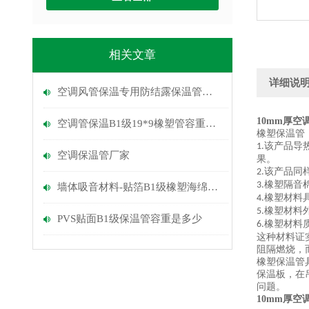
相关文章
详细说
空调风管保温专用防结露保温管密度多少
10mm厚空
空调管保温B1级19*9橡塑管容重多少
橡塑保温管
该产品导
1.
空调保温管厂家
果。
该产品同
2.
橡塑隔音
3.
墙体吸音材料-贴箔B1级橡塑海绵密度
橡塑材料
4.
橡塑材料
5.
PVS贴面B1级保温管容重是多少
橡塑材料
6.
这种材料证
阻隔燃烧，
橡塑保温管
保温板，在
问题。
10mm厚空