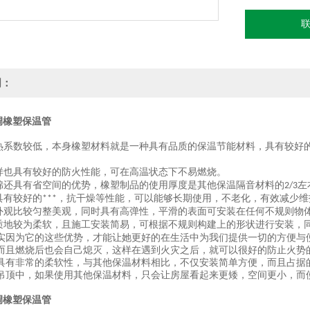
明：
调橡塑保温管
热系数较低，本身橡塑材料就是一种具有品质的保温节能材料，具有较好
样也具有较好的防火性能，可在高温状态下不易燃烧。
棉还具有省空间的优势，橡塑制品的使用厚度是其他保温隔音材料的
左
2/3
具有较好的
，抗干燥等性能，可以能够长期使用，不老化，有效减少维
***
外观比较匀整美观，同时具有高弹性，平滑的表面可安装在任何不规则物
质地较为柔软，且施工安装简易，可根据不规则构建上的形状进行安装，
实因为它的这些优势，才能让她更好的在生活中为我们提供一切的方便与
而且燃烧后也会自己熄灭，这样在遇到火灾之后，就可以很好的防止火势
具有非常的柔软性，与其他保温材料相比，不仅安装简单方便，而且占据
吊顶中，如果使用其他保温材料，只会让房屋看起来更矮，空间更小，而
调橡塑保温管