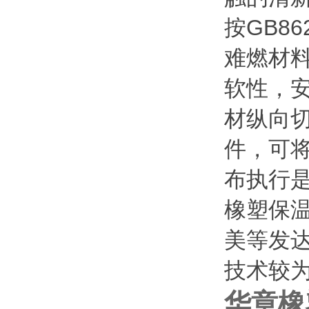
按
GB86
难燃材
软性，
材纵向
件，可
布执行
橡塑保
美等发
技术较
华章橡