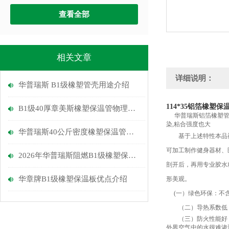
查看全部
相关文章
详细说明：
华普瑞斯 B1级橡塑管壳用途介绍
114*35铝箔橡塑保
B1级40厚章美斯橡塑保温管物理性能介绍
华普瑞斯铝箔橡塑
染,粘合强度也大
华普瑞斯40公斤密度橡塑保温管优点
基于上述特性本品被
可加工制作健身器材、
2026年华普瑞斯阻燃B1级橡塑保温管介绍
剖开后，再用专业胶水
华章牌B1级橡塑保温板优点介绍
形美观。
(一）绿色环保：不含
（二）导热系数低：
（三）防火性能好：
外界空气中的水很难渗