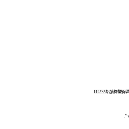
114*35铝箔橡塑保
产