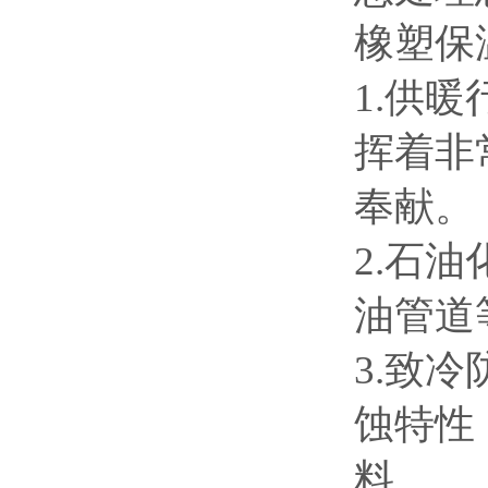
橡塑保
1.供
挥着非
奉献。
2.石
油管道
3.致
蚀特性
料。