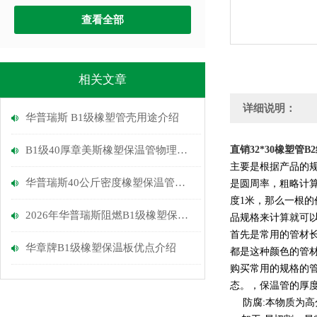
查看全部
相关文章
详细说明：
华普瑞斯 B1级橡塑管壳用途介绍
B1级40厚章美斯橡塑保温管物理性能介绍
直销32*30橡塑管
主要是根据产品的
华普瑞斯40公斤密度橡塑保温管优点
是圆周率，粗略计
度
1
米，那么一根的
2026年华普瑞斯阻燃B1级橡塑保温管介绍
品规格来计算就可
首先是常用的管材
华章牌B1级橡塑保温板优点介绍
都是这种颜色的管
购买常用的规格的
态。，保温管的厚
防腐
:
本物质为高