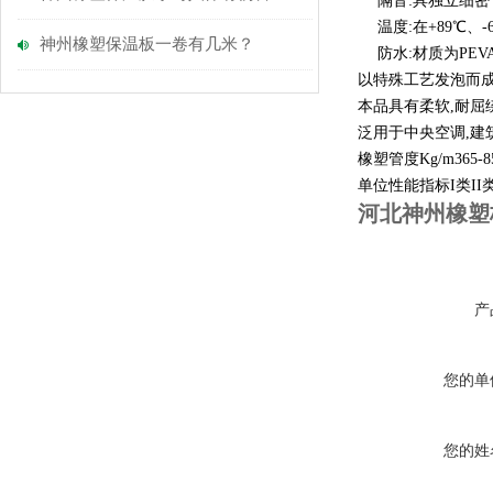
隔音
:
具独立细密
温度
:
在
+89
℃、
-
神州橡塑保温板一卷有几米？
防水
:
材质为
PEV
以特殊工艺发泡而
本品具有柔软
,
耐屈
泛用于中央空调
,
建
橡塑管度
Kg/m365-8
单位性能指标
I
类
II
河北神州橡塑
产
您的单
您的姓