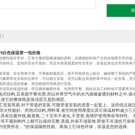
明：
*9白色保温管一包价格
阻燃性能非常好，它有大量的阻燃减烟的原料，在燃烧的时候产生的浓烟度非常的低
灭的特点，是绝对安全可靠的，而且外形美观柔软性非常好，安装起来也非常的简单
形美观，安全简单方便，可将板材裁剪后，按不同形状包上粘合，确保整个系统的严
气橡塑管在安装的过程中，可以独立安装，也可以配合其他的零件组合一起安装，灵
裁剪成合适的形象，然后根据环境来进行安装。
有优良的保温性能，而且拥有橡胶外表，光滑而平整，因此在加工的时候不需要再另
泡式结构
,
且表面平整光滑
,
所以外界空气中的水汽很难渗透到材料之中
,
保
,
使它的整体既是保浊层又是防潮层。
工安装简易
,
对于管道的安装
,
可随管道安装的进度一起套上。这些优点就
防火性能好。闭泡式结构
,
用料薄
,
省空间使用厚度比其它保温材料减少三
还具有抗紫外线
,
耐臭氧
,
二十五年不老化
,
不变形
,
免维护使用寿命等特性。
门等不规则构件上都可以保持完整
,
美观
,
外表不须装饰
,
即使不吊顶也可保有
的优势所在，*的保温隔热性能、再加上它绿色环保，应该是您的选择。