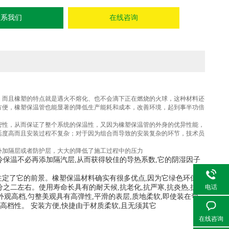
联系我们
在线咨询
，而且
橡塑
的特点就是遇火不熔化、也不会滴下正在燃烧的火球，这种材料还
方便，橡塑保温管也能显著的降低生产能耗和成本，改善环境，起到事半功倍
密性，从而保证了整个系统的保温性，又因为橡塑保温管的外身的优异性能，
活度高而且安装过程不复杂；对于因为组合而导致的安装复杂的环节，技术员
外加隔层或者防护层，大大的降低了施工过程中的压力
冷保温不必再添加隔汽层
,
从而获得较佳的导热系数
,
它的阴湿因子
注定了它的前景。橡塑保温材料确实有很多优点
,
因为它绿色环保
,
分之二左右。使用寿命长具有的耐天候
,
抗老化
,
抗严寒
,
抗炎热
,
抗干
电话
外观高档
,
匀整美观具有高弹性
,
平滑的表层
,
质地柔软
,
即使装在弯
高档性。
安装方便
,
快捷由于材质柔软
,
且无须其它
在线咨询