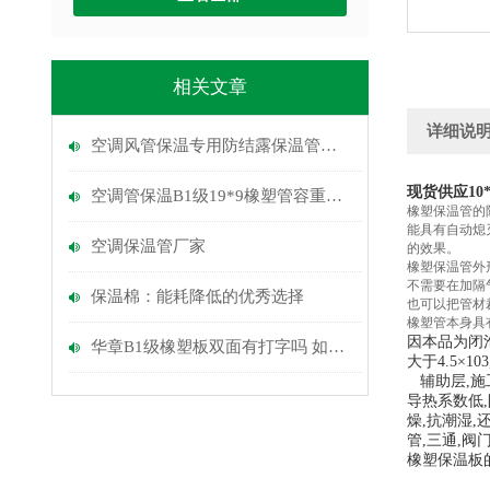
相关文章
详细说
空调风管保温专用防结露保温管密度多少
现货供应10
空调管保温B1级19*9橡塑管容重多少
橡塑保温管的
能具有自动熄
空调保温管厂家
的效果。
橡塑保温管外
不需要在加隔
保温棉：能耗降低的优秀选择
也可以把管材
橡塑管本身具
因本品为闭
华章B1级橡塑板双面有打字吗 如何辩解
大于
4.5×103
辅助层
,
施
导热系数低
,
燥
,
抗潮湿
,
管
,
三通
,
阀
橡塑保温板