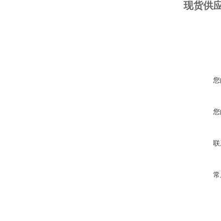
现货供应
您
您
联
常