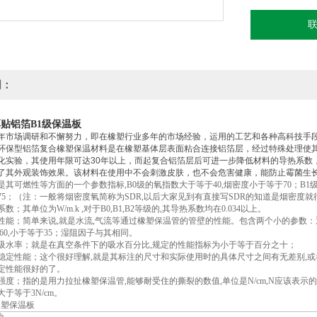
明：
厚贴铝箔B1级保温板
年市场调研和不懈努力，即在橡塑行业多年的市场经验，运用的工艺和各种高科技手
环保型铝箔复合橡塑保温材料是在橡塑基体层表面粘合连接铝箔层，经过特殊处理使
化实验，其使用年限可达30年以上，而起复合铝箔层后可进一步降低材料的导热系数
了其外观装饰效果。该材料在使用中不会刺激皮肤，也不会危害健康，能防止霉菌生
其可燃性等方面的一个参数指标,B0级的氧指数大于等于40,烟密度小于等于70；B1级
75；（注：一般将烟密度氧简称为SDR,以后大家见到有直接写SDR的知道是烟密度就
；其单位为W/m.k ,对于B0,B1,B2等级的,其导热系数均在0.034以上。
能；简单来说,就是水流,气流等通过橡塑保温管的管壁的性能。包含两个小的参数：透湿系数
于60,小于等于35；湿阻因子与其相同。
吸水率；就是在真空条件下的吸水百分比,规定的性能指标为小于等于百分之十；
稳定性能；这个很好理解,就是其标注的尺寸和实际使用时的具体尺寸之间有无差别,或
定性能很好的了。
强度；指的是用力拉扯橡塑保温管,能够耐受住的撕裂的数值,单位是N/cm,N应该表示
于等于3N/cm。
级橡塑保温板