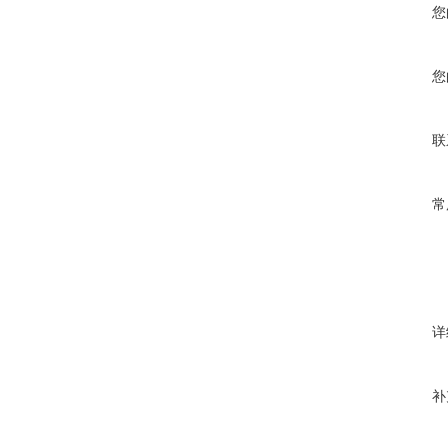
您
您
联
常
详
补