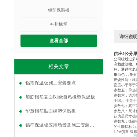
铝箔保温板
神州橡塑
详细说
查看全部
供应4公分
公司经过过多
高档建筑物。
相关文章
标。通过抗老
银白色，增强
燃烧性能；就是
铝箔保温板施工安装要点
密度小于等于
参数五：导热系数
参数六：透湿性
加筋铝箔复面B1级自粘橡塑保温板
于90,小于等
参数七：真空
华章铝箔贴面橡塑保温板
参数八：尺寸
认为是尺寸稳
参数九：撕裂
铝箔保温板应用场景及施工安装要点
的性能指标为大
1.5米宽B1