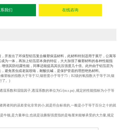
联系我们
在线咨询
段，开发出了环保型铝箔复合橡塑保温材料，此材料特别适用于展厅，公寓等
其成为一体，再加上铝箔层本身的特征，大大加强了橡塑材料的各种性能指
，增强其防结露性能，同事还能提高其抗压强度几十倍。此外由于铝箔层为
长，避免害虫或老鼠咬啮，耐酸抗碱，是保护管道的理想绝热材料。
橡塑板的指数大于等于32,烟密度小于等于75；B2级的氧指数大于等于28,烟
行了。)
和湿阻因子,透湿系数的单位为G/(m.s.pa) ,规定的性能指标为小于等
者两者间的误差变化非常的小,就是符合标准的,一般是小于等于百分之十的就
的是牛顿,是力量单位,也就是说撕裂强度指的是每厘米能够承受的大力量,规定