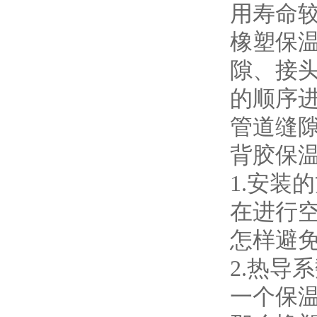
用寿命
橡塑保
隙、接
的顺序
管道缝
背胶保
1.
安装的
在进行
怎样避
2.
热导系
一个保