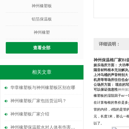
神州橡塑板
铝箔保温板
神州橡塑
详细说明：
查看全部
神州保温棉厂家B1
娱乐场所方面： 大功
隔音材料根本无法解决
相关文章
上冲马桶的声音特别大
机房等等场所往往也会
公场所方面： 现在的
华章橡塑板与神州橡塑板区别在哪
可以保证信息性
神州保
橡塑板的湿阻因子m>=1
神州橡塑板厂家包括货运吗？
在计算每根的售价是多
管的内径，d指的是管
神州橡塑板厂家介绍
元，长度1米，那么一根
以了。
神州橡塑保温胶水对人体有伤害吗？