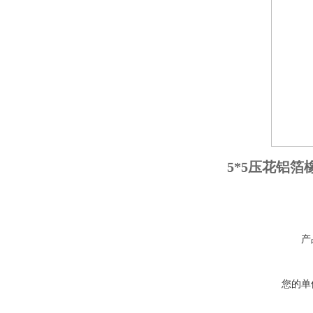
5*5压花铝箔
产
您的单