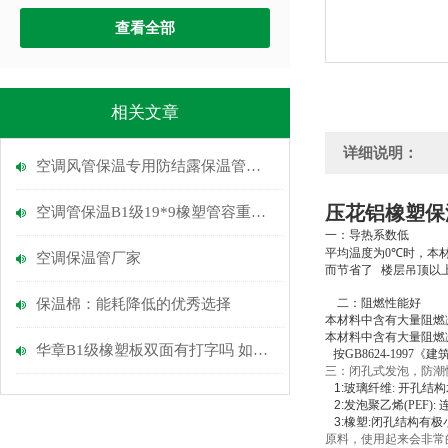
查看全部
相关文章
详细说明：
空调风管保温专用防结露保温管密度多少
压花铝橡塑保
空调管保温B1级19*9橡塑管容重多少
一：导热系数低
平均温度为
0℃
时，本
空调保温管厂家
而节省了
楼层吊顶以
保温棉：能耗降低的优秀选择
二：阻燃性能好
本材料中含有大量阻燃
本材料中含有大量阻燃
华章B1级橡塑板双面有打字吗 如何辩解
按
GB8624-1997
《建
三：闭孔式发泡，防潮
1:
玻璃纤维
:
开孔结构
2:
发泡聚乙烯
(PEF):
3:
橡塑
:
闭孔结构有极
原料，使用起来会非常