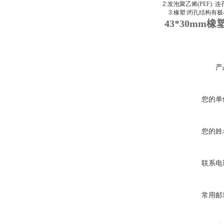
2:
发泡聚乙烯
(PEF):
连
3:
橡塑
:
闭孔结构有极
43*30mm橡
产
您的单
您的姓
联系电
常用邮