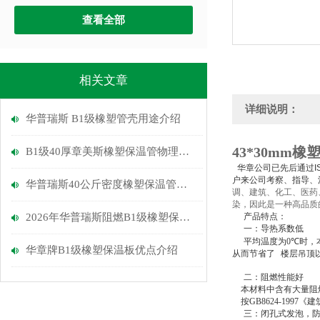
查看全部
相关文章
详细说明：
华普瑞斯 B1级橡塑管壳用途介绍
43*30mm橡
B1级40厚章美斯橡塑保温管物理性能介绍
华章公司已先后通过IS
户来公司考察、指导、
华普瑞斯40公斤密度橡塑保温管优点
调、建筑、化工、医药
染，因此是一种高品质
2026年华普瑞斯阻燃B1级橡塑保温管介绍
产品特点：
一：导热系数低
平均温度为
0℃
时，
华章牌B1级橡塑保温板优点介绍
从而节省了
楼层吊顶
二：阻燃性能好
本材料中含有大量阻
按
GB8624-1997
《建
三：闭孔式发泡，